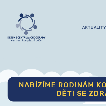
AKTUALIT
TE PO - PÁ 7:00 DO 15:30
NABÍZÍME RODINÁM K
DĚTI SE ZDR