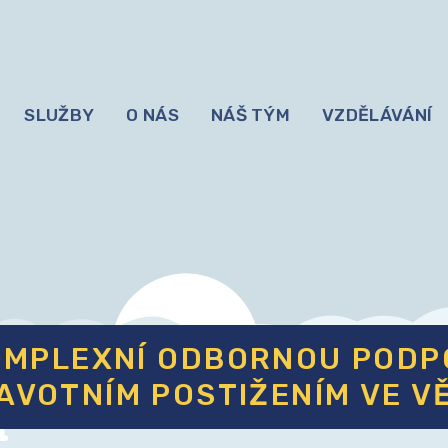
SLUŽBY
O NÁS
NÁŠ TÝM
VZDĚLÁVÁNÍ
Y
OMPLEXNÍ ODBORNOU PODPO
AVOTNÍM POSTIŽENÍM VE V