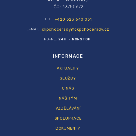
IČO: 43750672
+420 323 640 031
TEL:
ckpchocerady@ckpchocerady.cz
E-MAIL:
PO-NE:
24H. - NONSTOP
INFORMACE
AKTUALITY
SLUŽBY
O NÁS
NÁŠ TÝM
VZDĚLÁVÁNÍ
SPOLUPRÁCE
DOKUMENTY