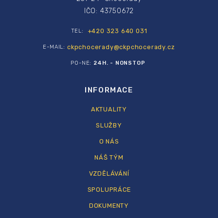
IČO: 43750672
+420 323 640 031
TEL:
ckpchocerady@ckpchocerady.cz
E-MAIL:
PO-NE:
24H. - NONSTOP
INFORMACE
AKTUALITY
SLUŽBY
O NÁS
NÁŠ TÝM
VZDĚLÁVÁNÍ
SPOLUPRÁCE
DOKUMENTY