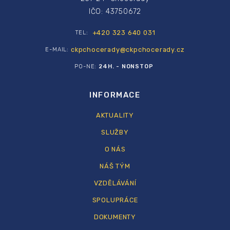
IČO: 43750672
+420 323 640 031
TEL:
ckpchocerady@ckpchocerady.cz
E-MAIL:
PO-NE:
24H. - NONSTOP
INFORMACE
AKTUALITY
SLUŽBY
O NÁS
NÁŠ TÝM
VZDĚLÁVÁNÍ
SPOLUPRÁCE
DOKUMENTY