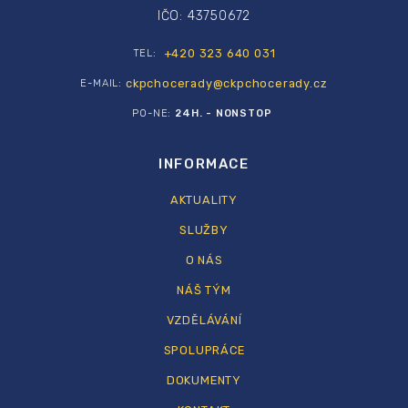
IČO: 43750672
+420 323 640 031
TEL:
ckpchocerady@ckpchocerady.cz
E-MAIL:
PO-NE:
24H. - NONSTOP
INFORMACE
AKTUALITY
SLUŽBY
O NÁS
NÁŠ TÝM
VZDĚLÁVÁNÍ
SPOLUPRÁCE
DOKUMENTY